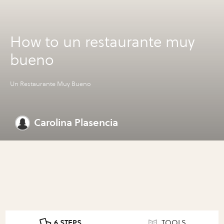
How to un restaurante muy
bueno
Un Restaurante Muy Bueno
Carolina Plasencia
6 STEPS
TOOLS