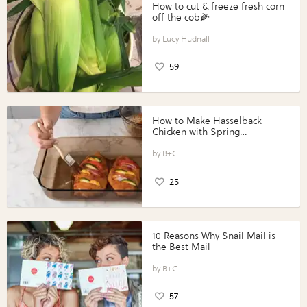
How to cut & freeze fresh corn
off the cob🌽
Lucy Hudnall
59
How to Make Hasselback
Chicken with Spring
Vegetables with Perdue®
Perfect Portions®
B+C
25
10 Reasons Why Snail Mail is
the Best Mail
B+C
57