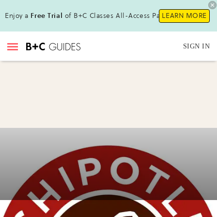
Enjoy a
Free Trial
of B+C Classes All-Access Pass !
LEARN MORE
SIGN IN