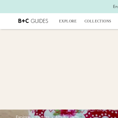
En
EXPLORE
COLLECTIONS
Explore
›
Guides
›
Arts & Crafts