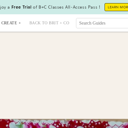
joy a
Free Trial
of B+C Classes All-Access Pass !
LEARN MO
CREATE +
BACK TO BRIT + CO