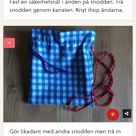
Fäst en säkerhetsnål i änden på snodden. Trä
snodden genom kanalen. Knyt ihop ändarna.
Gör likadant med andra snodden men trä in