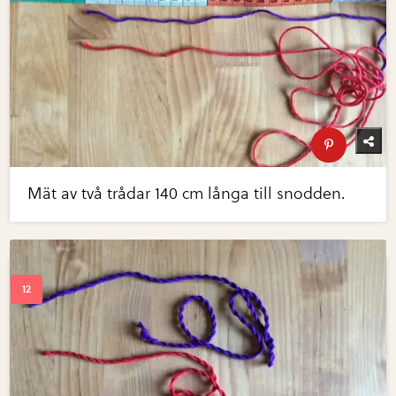
Mät av två trådar 140 cm långa till snodden.