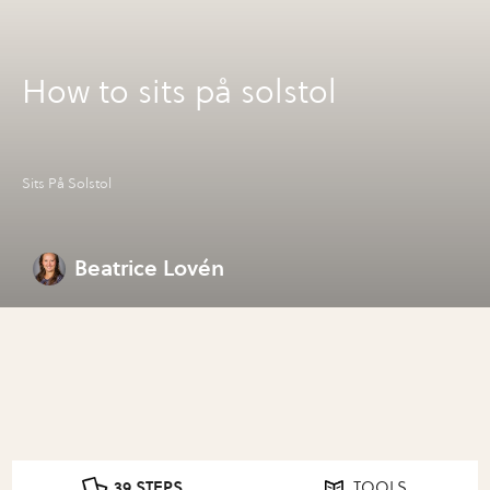
How to sits på solstol
Sits På Solstol
Beatrice Lovén
39 STEPS
TOOLS