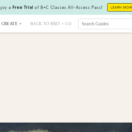
joy a
Free Trial
of B+C Classes All-Access Pass!
LEARN MOR
CREATE +
BACK TO BRIT + CO