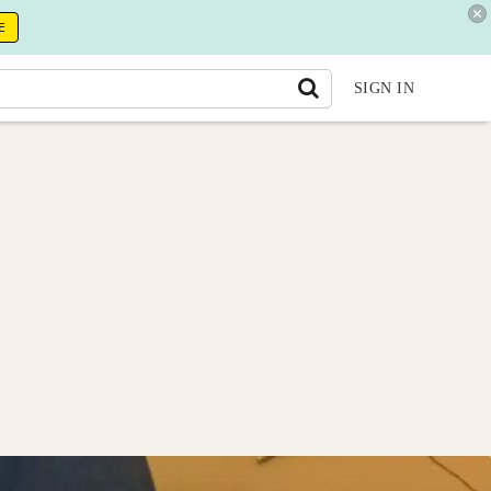
E
SIGN IN