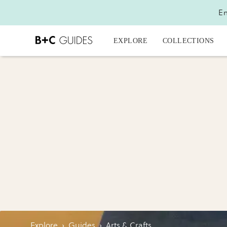
En
EXPLORE
COLLECTIONS
Explore
›
Guides
›
Arts & Crafts