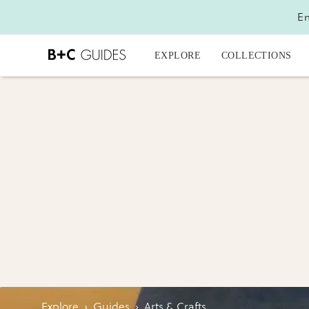
En
EXPLORE
COLLECTIONS
Explore
›
Guides
›
Arts & Crafts