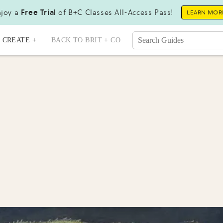
joy a
Free Trial
of B+C Classes All-Access Pass!
LEARN MOR
CREATE +
BACK TO BRIT + CO