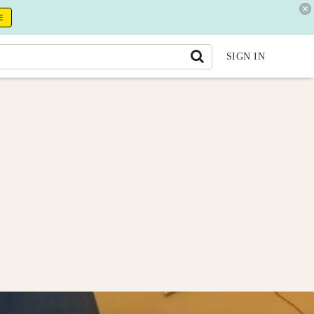
E
SIGN IN