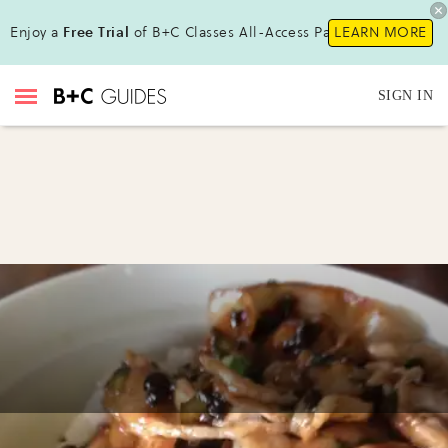
Enjoy a
Free Trial
of B+C Classes All-Access Pass!
LEARN MORE
SIGN IN