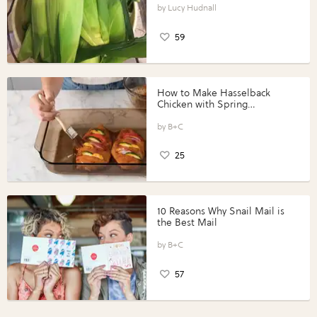
Lucy Hudnall
59
How to Make Hasselback
Chicken with Spring
Vegetables with Perdue®
Perfect Portions®
B+C
25
10 Reasons Why Snail Mail is
the Best Mail
B+C
57