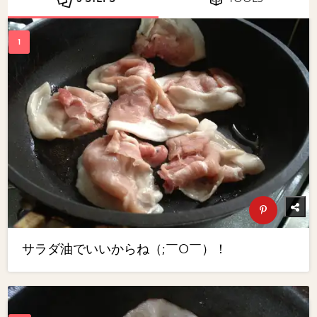
サラダ油でいいからね（;￣O￣）！