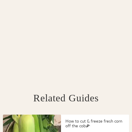
Related Guides
How to cut & freeze fresh corn
off the cob🌽