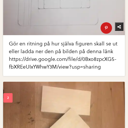
Gör en ritning på hur själva figuren skall se ut
eller ladda ner den på bilden på denna länk
https://drive.google.com/file/d/0Bxo8zpcXG5-
fbXREeUIxYWhwY3M/view?usp=sharing