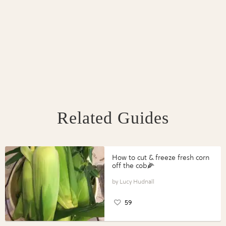
Related Guides
How to cut & freeze fresh corn
off the cob🌽
Lucy Hudnall
59