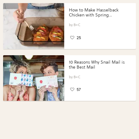
How to Make Hasselback
Chicken with Spring
Vegetables with Perdue®
Perfect Portions®
B+C
25
10 Reasons Why Snail Mail is
the Best Mail
B+C
57