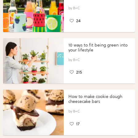
B+C
24
10 ways to fit being green into
your lifestyle
B+C
215
How to make cookie dough
cheesecake bars
B+C
17