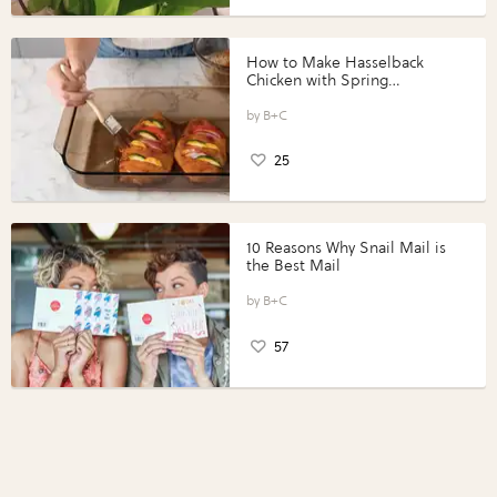
How to Make Hasselback
Chicken with Spring
Vegetables with Perdue®
Perfect Portions®
B+C
25
10 Reasons Why Snail Mail is
the Best Mail
B+C
57