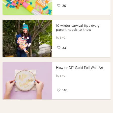
20
10 winter survival tips every
parent needs to know
B+C
33
How to DIY Gold Foil Wall Art
B+C
140