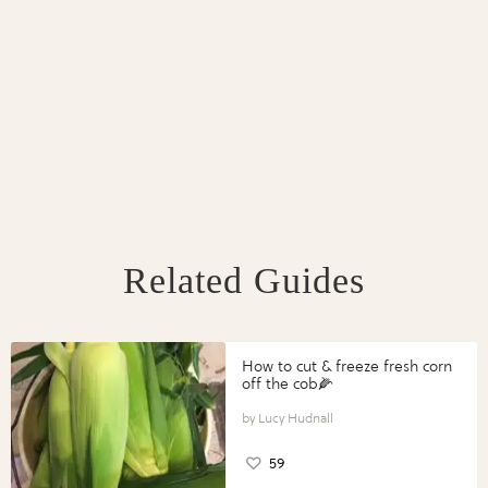
Related Guides
How to cut & freeze fresh corn
off the cob🌽
Lucy Hudnall
59