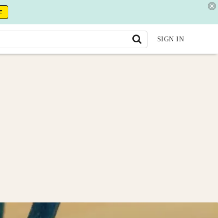
E
SIGN IN