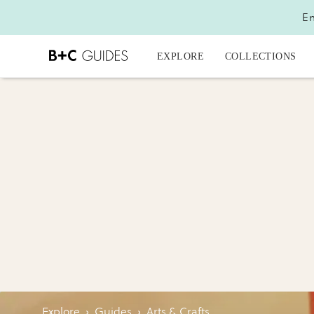
En
EXPLORE
COLLECTIONS
Explore
›
Guides
›
Arts & Crafts