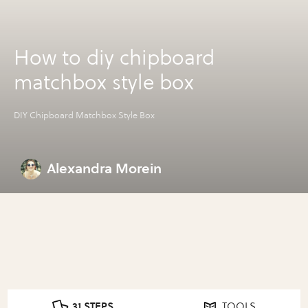
How to diy chipboard
matchbox style box
DIY Chipboard Matchbox Style Box
Alexandra Morein
31 STEPS
TOOLS