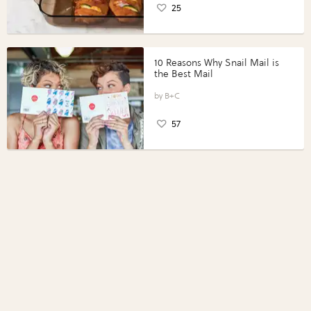
25
10 Reasons Why Snail Mail is
the Best Mail
B+C
57