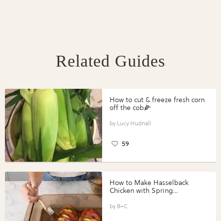
Related Guides
How to cut & freeze fresh corn
off the cob🌽
Lucy Hudnall
59
How to Make Hasselback
Chicken with Spring
Vegetables with Perdue®
Perfect Portions®
B+C