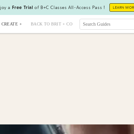
joy a
Free Trial
of B+C Classes All-Access Pass !
LEARN MO
CREATE +
BACK TO BRIT + CO