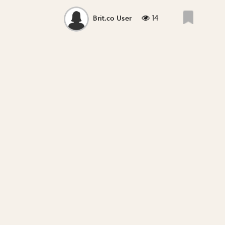
14
Brit.co User