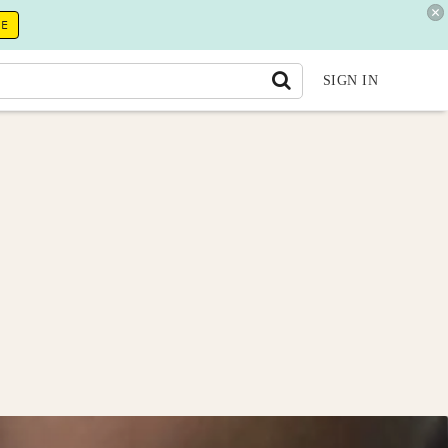
RE
SIGN IN