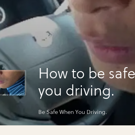
How to be saf
you driving.
Be Safe When You Driving.